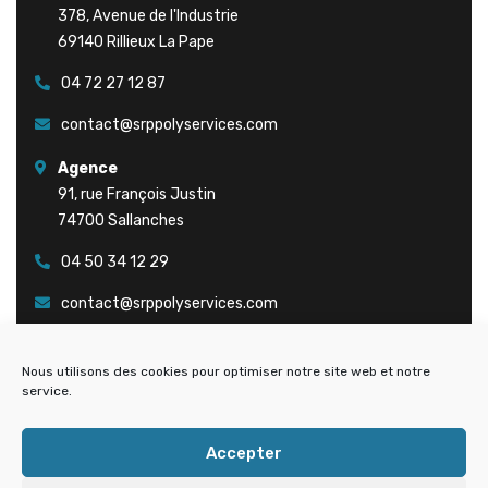
378, Avenue de l'Industrie
69140 Rillieux La Pape
04 72 27 12 87
contact@srppolyservices.com
Agence
91, rue François Justin
74700 Sallanches
04 50 34 12 29
contact@srppolyservices.com
Navigation
Nous utilisons des cookies pour optimiser notre site web et notre
service.
Accueil
Qui sommes-nous ?
Accepter
Domaines d’Expertise
Travailler chez SRP Polyservices