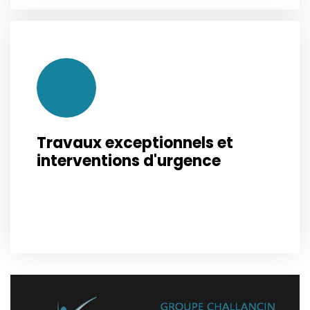
Travaux exceptionnels et
interventions d'urgence
Désinfection, remise en état après sinistres
Voir plus
ou…