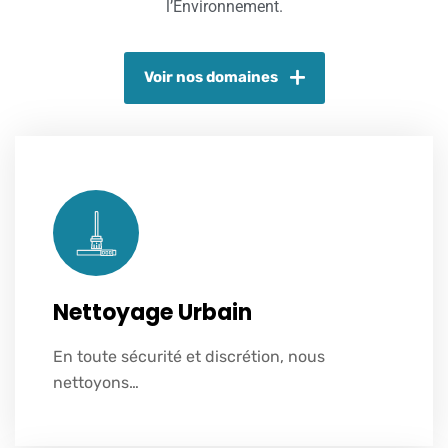
l’Environnement.
Voir nos domaines
Nettoyage Urbain
En toute sécurité et discrétion, nous
Voir plus
nettoyons…