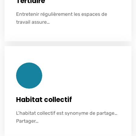
Tertiaire
Entretenir régulièrement les espaces de
Voir plus
travail assure…
Habitat collectif
L’habitat collectif est synonyme de partage…
Voir plus
Partager…