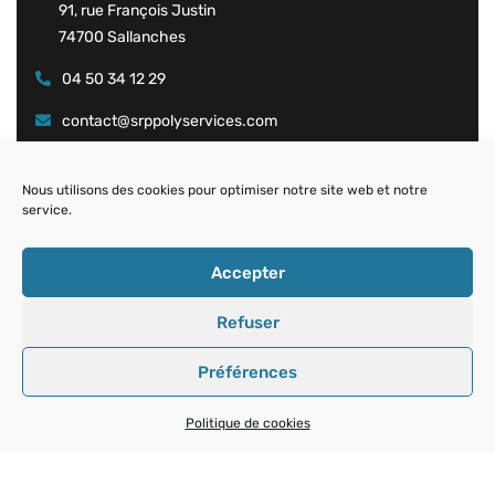
91, rue François Justin
74700 Sallanches
04 50 34 12 29
contact@srppolyservices.com
Navigation
Nous utilisons des cookies pour optimiser notre site web et notre
service.
Accueil
Qui sommes-nous ?
Accepter
Domaines d’Expertise
Travailler chez SRP Polyservices
Refuser
Contact
Politique de cookies (UE)
Préférences
Politique de cookies
2021 © SRP Polyservices – Tous droits réservés.
Mentions légales
–
Confidentialité